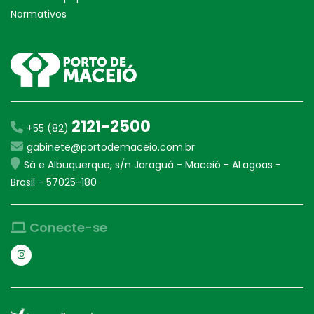
Normativos
2121-2500
+55 (82)
gabinete@portodemaceio.com.br
Sá e Albuquerque, s/n Jaraguá - Maceió - ALagoas -
Brasil - 57025-180
Conecte-se