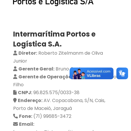
Intermarítima Portos e
Logística S.A.
Diretor:
Roberto Zitelmanm de Oliva
Junior
Gerente Geral:
Bruno Castro
Gerente de Operações:
Dionilson Pinheiro
Filho
CNPJ:
96.825.575/0033-38
Endereço:
AV. Copacabana, S/N, Cais,
Porto de Maceió, Jaraguá
Fone:
(71) 99685-3472
Email: