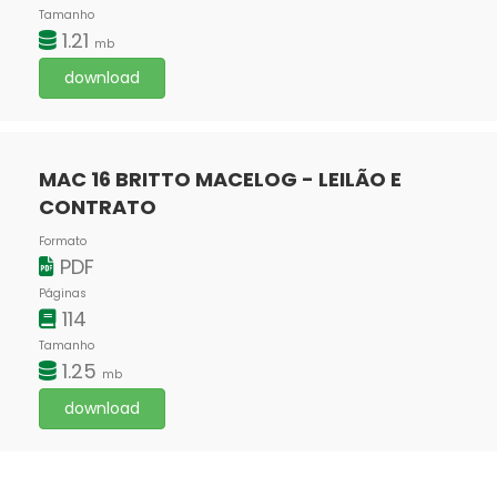
Tamanho
1.21
mb
download
MAC 16 BRITTO MACELOG - LEILÃO E
CONTRATO
Formato
PDF
Páginas
114
Tamanho
1.25
mb
download