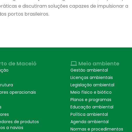
áticas e discutiram soluções capazes de impulsionar a
os portos brasileiros.
rto de Maceió
Meio ambiente
ação
Gestão ambiental
Licenças ambientais
trutura
Legislação ambiental
ores operacionais
Meio físico e biótico
Planos e programas
s
Educação ambiental
ores
Política ambiental
edores de produtos
Agenda ambiental
ços a navios
Normas e procedimentos