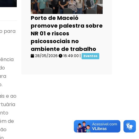
Porto de Maceió
promove palestra sobre
o para
NR 01 e riscos
psicossociais no
ambiente de trabalho
28/05/2026
16:49:00 |
Eventos
gência
do
ara
o.
is e ao
tuária
ento
lém de
ção
o.