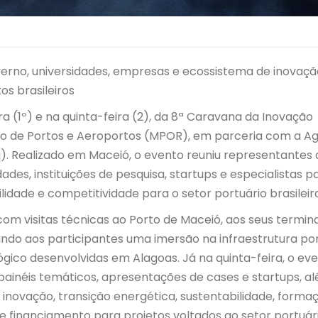
erno, universidades, empresas e ecossistema de inovaçã
os brasileiros
ra (1º) e na quinta-feira (2), da 8ª Caravana da Inovação
tério de Portos e Aeroportos (MPOR), em parceria com a A
). Realizado em Maceió, o evento reuniu representantes 
idades, instituições de pesquisa, startups e especialistas p
idade e competitividade para o setor portuário brasileir
om visitas técnicas ao Porto de Maceió, aos seus termina
ndo aos participantes uma imersão na infraestrutura por
ógico desenvolvidas em Alagoas. Já na quinta-feira, o ev
 painéis temáticos, apresentações de cases e startups, a
inovação, transição energética, sustentabilidade, forma
de financiamento para projetos voltados ao setor portuári