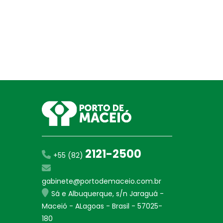
2121-2500
+55 (82)
gabinete@portodemaceio.com.br
Sá e Albuquerque, s/n Jaraguá -
Maceió - ALagoas - Brasil - 57025-
180