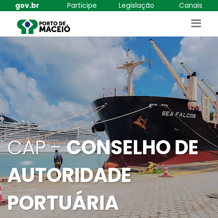
gov.br
Participe
Legislação
Canais
CAP -
CONSELHO DE
AUTORIDADE
PORTUÁRIA