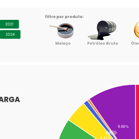
filtre por produto:
2021
2024
Açúcar a Granel
Melaço
Petróleo Bruto
Óle
CARGA