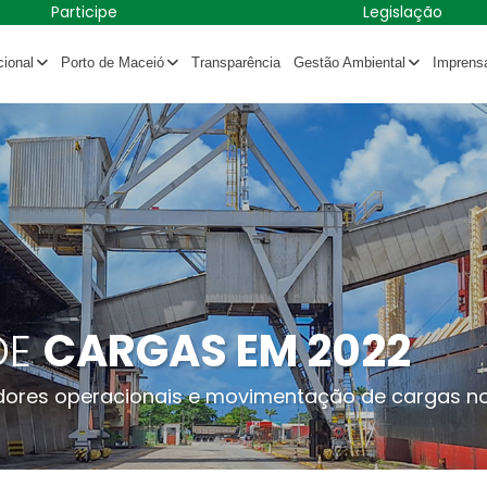
Participe
Legislação
cional
Porto de Maceió
Transparência
Gestão Ambiental
Imprens
DE
CARGAS EM 2022
dores operacionais e movimentação de cargas n