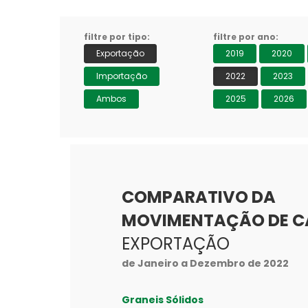
filtre por tipo:
filtre por ano:
Exportação
2019
2020
Importação
2022
2023
a Granel
Gasolina
Sal
Minério de
Ambos
2025
2026
Cobre
COMPARATIVO DA
MOVIMENTAÇÃO DE 
EXPORTAÇÃO
de Janeiro a Dezembro de 2022
Graneis Sólidos