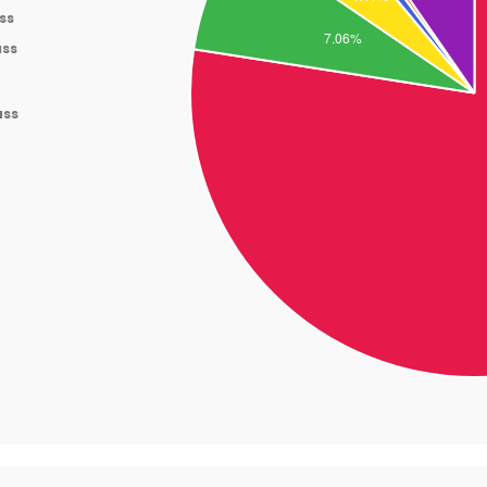
ss
ass
ass