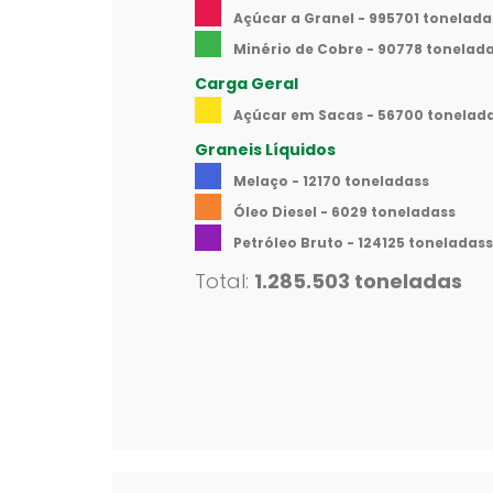
Açúcar a Granel - 995701 tonelada
Minério de Cobre - 90778 tonelad
Carga Geral
Açúcar em Sacas - 56700 tonelad
Graneis Líquidos
Melaço - 12170 toneladass
Óleo Diesel - 6029 toneladass
Petróleo Bruto - 124125 toneladass
Total:
1.285.503 toneladas