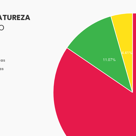
ATUREZA
O
das
as