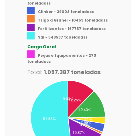
toneladass
Clinker - 39003 toneladass
Trigo a Granel - 10453 toneladass
Fertilizantes - 167757 toneladass
Sal - 548537 toneladass
Carga Geral
Peças e Equipamentos - 270
toneladass
Total:
1.057.387 toneladas