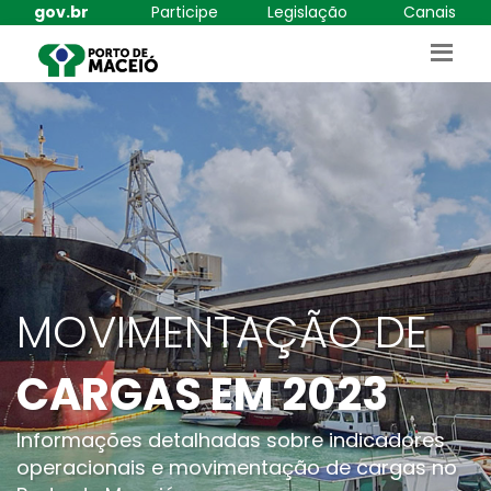
gov.br
Participe
Legislação
Canais
MOVIMENTAÇÃO DE
CARGAS EM 2023
Informações detalhadas sobre indicadores
operacionais e movimentação de cargas no