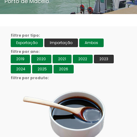
Porto de Maceió.
filtre por tipo:
Exportação
Importação
Ambos
filtre por ano:
2019
2020
2021
2022
2023
2024
2025
2026
filtre por produto: