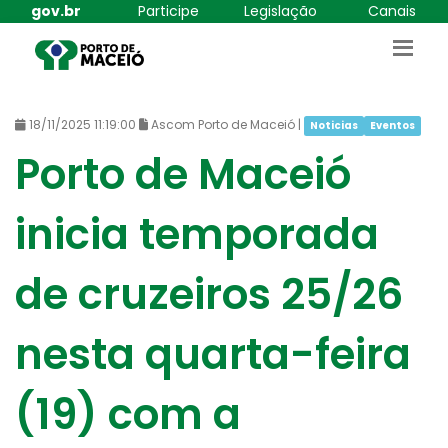
gov.br
Participe
Legislação
Canais
18/11/2025 11:19:00
Ascom Porto de Maceió |
Noticias
Eventos
Porto de Maceió
inicia temporada
de cruzeiros 25/26
nesta quarta-feira
(19) com a